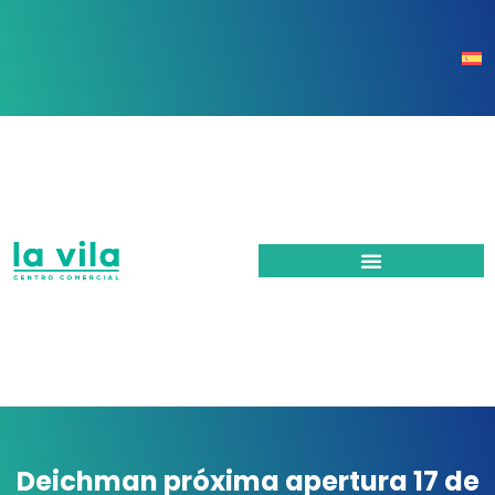
Deichman próxima apertura 17 de