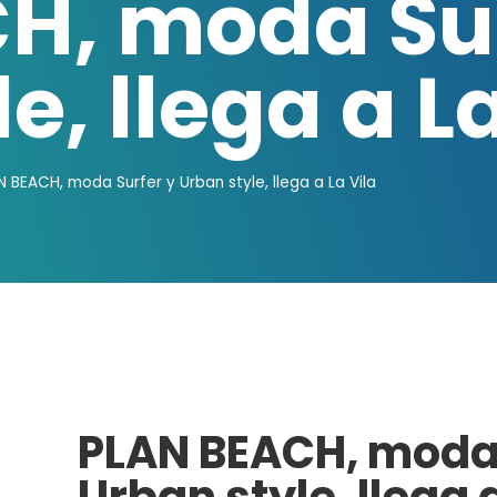
H, moda Sur
e, llega a La
N BEACH, moda Surfer y Urban style, llega a La Vila
PLAN BEACH, moda 
Urban style, llega a