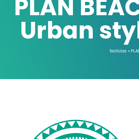
PLAN BEAC
Urban styl
Noticias
»
PLA