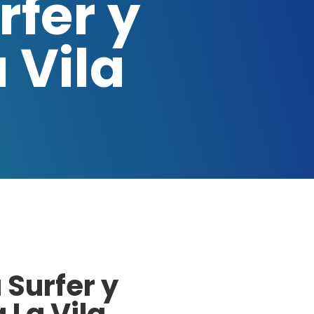
fer y
 Vila
Surfer y
 La Vila