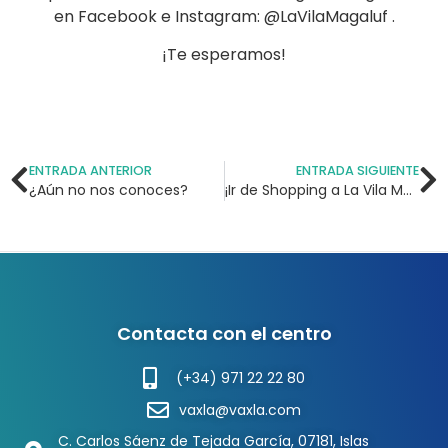
en Facebook e Instagram: @LaVilaMagaluf .
¡Te esperamos!
ENTRADA ANTERIOR
ENTRADA SIGUIENTE
¿Aún no nos conoces?
¡Ir de Shopping a La Vila Magaluf!
Contacta con el centro
(+34) 971 22 22 80
vaxla@vaxla.com
C. Carlos Sáenz de Tejada García, 07181, Islas